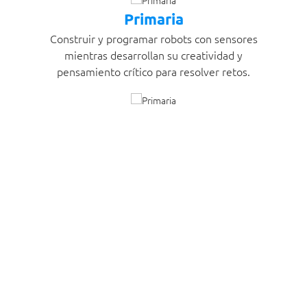
Primaria
Construir y programar robots con sensores
Re
mientras desarrollan su creatividad y
a
pensamiento crítico para resolver retos.
vés
der